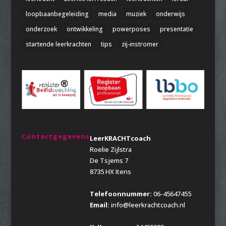
loopbaanbegeleiding
media
muziek
onderwijs
onderzoek
ontwikkeling
powerposes
presentatie
startende leerkrachten
tips
zij-instromer
Contactgegevens
LeerKRACHTcoach
Roelie Zijlstra
De Tsjems 7
8735 HX Itens
Telefoonnummer:
06-45647455
Email:
info@leerkrachtcoach.nl