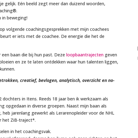
r je gelijk. Eén beeld zegt meer dan duizend woorden,
oaching®.
 in beweging!
aarop volgende coachingsgesprekken met mijn coachees
ebeurt er iets met de coachee. De energie die het de
 een baan die bij hun past. Deze
loopbaantrajecten
geven
loeien en ze te laten ontdekken waar hun talenten liggen,
kunnen.
rokken, creatief, bevlogen, analytisch, overzicht en no-
dochters in Itens. Reeds 18 jaar ben ik werkzaam als
ring opgedaan in diverse groepen. Naast mijn baan als
 heb jarenlang gewerkt als Lerarenopleider voor de NHL
 het ZiB-traject*.
elen in het coachingsvak.