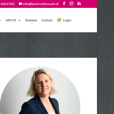
-45647455
info@leerkrachtcoach.nl
GRATIS
Reviews
Contact
Login