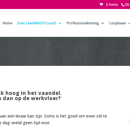
0 items
06
Home
Over LeerKRACHTcoach
Professionalisering
Loopbaan
ik hoog in het vaandel.
n dan op de werkvloer?
van een leraar kan zijn. Soms is het goed om even stil te
e dag veelal geen tijd voor.