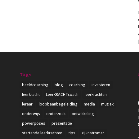
Tags
beeldcoaching
blog
coaching
investeren
leerkracht
LeerKRACHTcoach
leerkrachten
leraar
loopbaanbegeleiding
media
muziek
onderwijs
onderzoek
ontwikkeling
powerposes
presentatie
startende leerkrachten
tips
zij-instromer