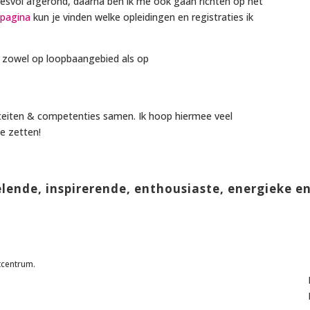
esvol afgerond, daarna ben ik me ook gaan richten op het
-pagina
kun je vinden welke opleidingen en registraties ik
 zowel op loopbaangebied als op
teiten & competenties samen. Ik hoop hiermee veel
e zetten!
elende, inspirerende, enthousiaste, energieke e
tcentrum.