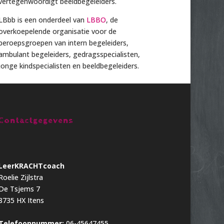
vertegenwoordigt beeldbegeleiders.
LBbb is een onderdeel van
LBBO
, de
overkoepelende organisatie voor de
beroepsgroepen van intern begeleiders,
ambulant begeleiders, gedragsspecialisten,
jonge kindspecialisten en beeldbegeleiders.
Contactgegevens
LeerKRACHTcoach
Roelie Zijlstra
De Tsjems 7
8735 HX Itens
Telefoonnummer:
06-45647455