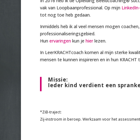
In 2016 heb ik de Opleiding Beeldcoaching® succ
vak van Loopbaanprofessional. Op mijn
LinkedIn
tot nog toe heb gedaan.
Inmiddels heb ik al veel mensen mogen coachen,
professionaliseringsgebied.
Hun
ervaringen
kun je
hier
lezen.
In LeerKRACHTcoach komen al mijn sterke kwali
mensen te kunnen inspireren en in hun KRACHT t
Missie:
Ieder kind verdient een sprank
*ZiB-traject:
Zij-instroom in beroep. Werkzaam voor het assessmen