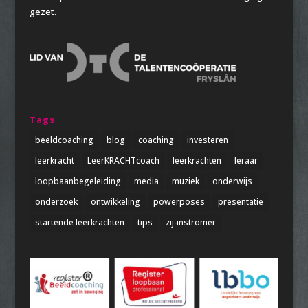
gezet.
Tags
beeldcoaching
blog
coaching
investeren
leerkracht
LeerKRACHTcoach
leerkrachten
leraar
loopbaanbegeleiding
media
muziek
onderwijs
onderzoek
ontwikkeling
powerposes
presentatie
startende leerkrachten
tips
zij-instromer