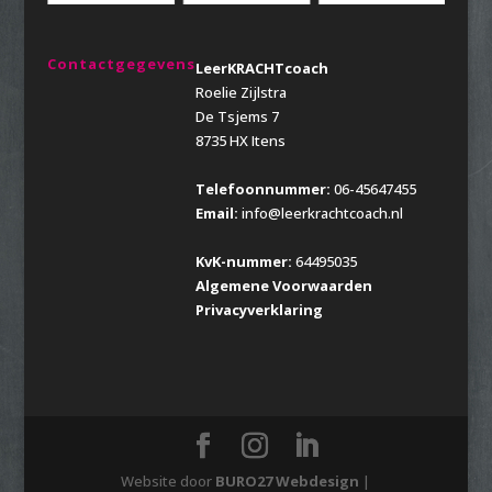
Contactgegevens
LeerKRACHTcoach
Roelie Zijlstra
De Tsjems 7
8735 HX Itens
Telefoonnummer:
06-45647455
Email:
info@leerkrachtcoach.nl
KvK-nummer:
64495035
Algemene Voorwaarden
Privacyverklaring
Website door
BURO27 Webdesign
|