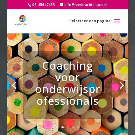
06-45647455
info@leerkrachtcoach.nl
Coaching
voor
onderwijspr
ofessionals