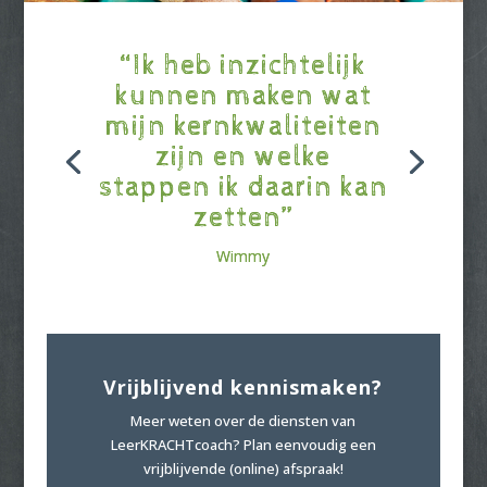
“Ik heb inzichtelijk
kunnen maken wat
mijn kernkwaliteiten
zijn en welke
stappen ik daarin kan
zetten”
Wimmy
Vrijblijvend kennismaken?
Meer weten over de diensten van
LeerKRACHTcoach? Plan eenvoudig een
vrijblijvende (online) afspraak!