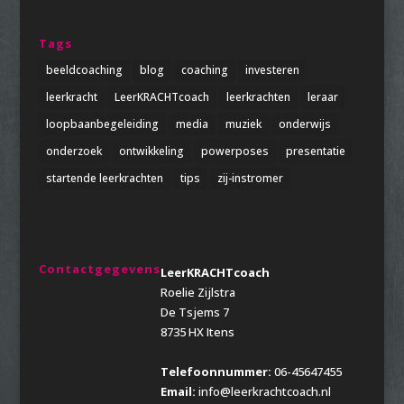
Tags
beeldcoaching
blog
coaching
investeren
leerkracht
LeerKRACHTcoach
leerkrachten
leraar
loopbaanbegeleiding
media
muziek
onderwijs
onderzoek
ontwikkeling
powerposes
presentatie
startende leerkrachten
tips
zij-instromer
Contactgegevens
LeerKRACHTcoach
Roelie Zijlstra
De Tsjems 7
8735 HX Itens
Telefoonnummer:
06-45647455
Email:
info@leerkrachtcoach.nl