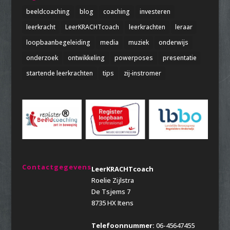
beeldcoaching
blog
coaching
investeren
leerkracht
LeerKRACHTcoach
leerkrachten
leraar
loopbaanbegeleiding
media
muziek
onderwijs
onderzoek
ontwikkeling
powerposes
presentatie
startende leerkrachten
tips
zij-instromer
Contactgegevens
LeerKRACHTcoach
Roelie Zijlstra
De Tsjems 7
8735 HX Itens
Telefoonnummer:
06-45647455