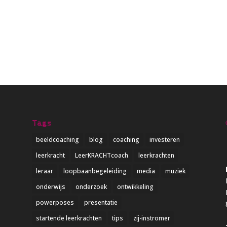
Tags
beeldcoaching
blog
coaching
investeren
leerkracht
LeerKRACHTcoach
leerkrachten
leraar
loopbaanbegeleiding
media
muziek
onderwijs
onderzoek
ontwikkeling
powerposes
presentatie
startende leerkrachten
tips
zij-instromer