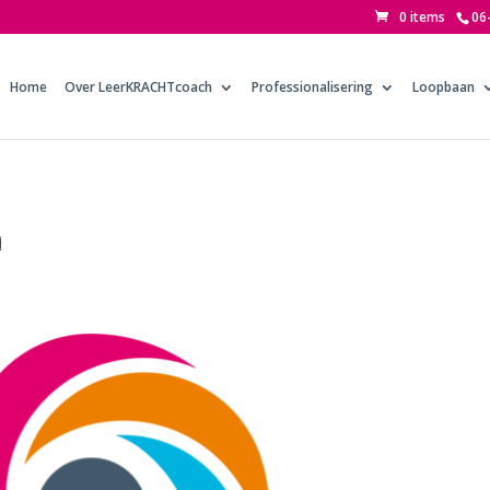
0 items
06
Home
Over LeerKRACHTcoach
Professionalisering
Loopbaan
h