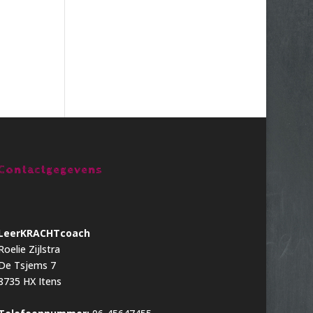
Contactgegevens
LeerKRACHTcoach
Roelie Zijlstra
De Tsjems 7
8735 HX Itens