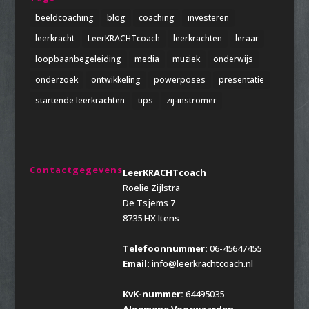
beeldcoaching
blog
coaching
investeren
leerkracht
LeerKRACHTcoach
leerkrachten
leraar
loopbaanbegeleiding
media
muziek
onderwijs
onderzoek
ontwikkeling
powerposes
presentatie
startende leerkrachten
tips
zij-instromer
Contactgegevens
LeerKRACHTcoach
Roelie Zijlstra
De Tsjems 7
8735 HX Itens
Telefoonnummer:
06-45647455
Email:
info@leerkrachtcoach.nl
KvK-nummer:
64495035
Algemene Voorwaarden