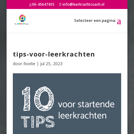
06-45647455
info@leerkrachtcoach.nl
tips-voor-leerkrachten
door
Roelie
|
jul 25, 2023