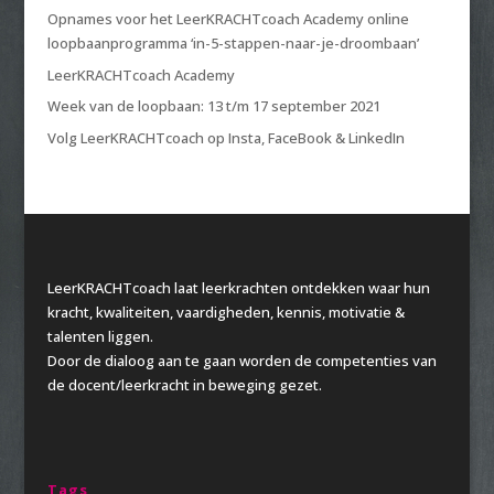
Opnames voor het LeerKRACHTcoach Academy online
loopbaanprogramma ‘in-5-stappen-naar-je-droombaan’
LeerKRACHTcoach Academy
Week van de loopbaan: 13 t/m 17 september 2021
Volg LeerKRACHTcoach op Insta, FaceBook & LinkedIn
LeerKRACHTcoach laat leerkrachten ontdekken waar hun
kracht, kwaliteiten, vaardigheden, kennis, motivatie &
talenten liggen.
Door de dialoog aan te gaan worden de competenties van
de docent/leerkracht in beweging gezet.
Tags