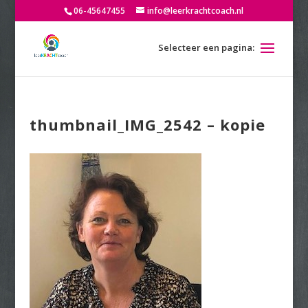
06-45647455
info@leerkrachtcoach.nl
thumbnail_IMG_2542 – kopie