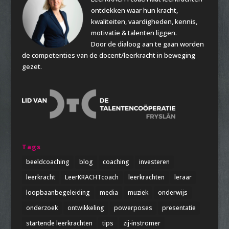
ontdekken waar hun kracht,
kwaliteiten, vaardigheden, kennis,
motivatie & talenten liggen.
Door de dialoog aan te gaan worden
de competenties van de docent/leerkracht in beweging
gezet.
Tags
beeldcoaching
blog
coaching
investeren
leerkracht
LeerKRACHTcoach
leerkrachten
leraar
loopbaanbegeleiding
media
muziek
onderwijs
onderzoek
ontwikkeling
powerposes
presentatie
startende leerkrachten
tips
zij-instromer