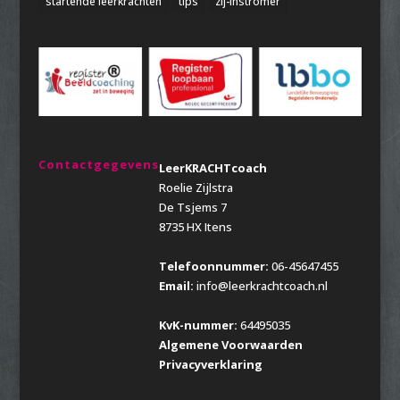
startende leerkrachten
tips
zij-instromer
Contactgegevens
LeerKRACHTcoach
Roelie Zijlstra
De Tsjems 7
8735 HX Itens
Telefoonnummer:
06-45647455
Email:
info@leerkrachtcoach.nl
KvK-nummer:
64495035
Algemene Voorwaarden
Privacyverklaring