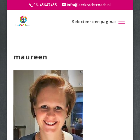
06-45647455
info@leerkrachtcoach.nl
maureen