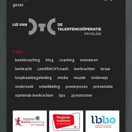
gezet.
Tags
beeldcoaching
blog
coaching
investeren
leerkracht
LeerKRACHTcoach
leerkrachten
leraar
loopbaanbegeleiding
media
muziek
onderwijs
onderzoek
ontwikkeling
powerposes
presentatie
startende leerkrachten
tips
zij-instromer