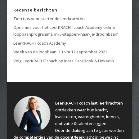
Recente berichten
Tien tips voor startende leerkrachten
Opnames voor het LeerKRACHTcoach Academy online
loopbaanprogramma ‘in-5-stappen-naar-je-droombaan’
LeerKRACHTcoach Academy
Week van de loopbaan: 13 t/m 17 september 2021
Volg LeerKRACHTcoach op Insta, FaceBook & LinkedIn
LeerKRACHTcoach laat leerkrachten
ontdekken waar hun kracht,
kwaliteiten, vaardigheden, kennis,
motivatie & talenten liggen.
Door de dialoog aan te gaan worden
de competenties van de docent/leerkracht in beweging