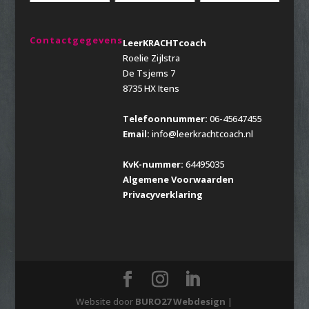
Contactgegevens
LeerKRACHTcoach
Roelie Zijlstra
De Tsjems 7
8735 HX Itens
Telefoonnummer:
06-45647455
Email:
info@leerkrachtcoach.nl
KvK-nummer:
64495035
Algemene Voorwaarden
Privacyverklaring
Website door
BURO27 Webdesign
|