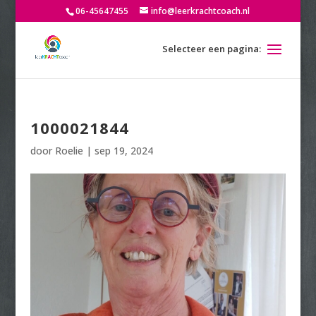
06-45647455
info@leerkrachtcoach.nl
1000021844
door
Roelie
|
sep 19, 2024