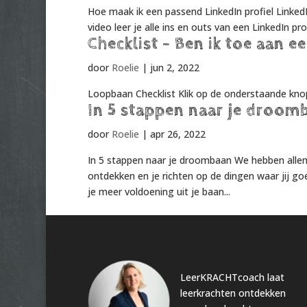
Hoe maak ik een passend LinkedIn profiel LinkedI
video leer je alle ins en outs van een LinkedIn profi
Checklist – Ben ik toe aan e
door
Roelie
|
jun 2, 2022
Loopbaan Checklist Klik op de onderstaande knop
In 5 stappen naar je droom
door
Roelie
|
apr 26, 2022
In 5 stappen naar je droombaan We hebben allemaal
ontdekken en je richten op de dingen waar jij go
je meer voldoening uit je baan...
LeerKRACHTcoach laat
leerkrachten ontdekken