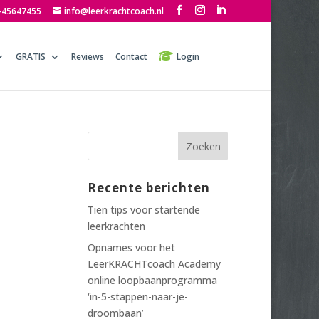
-45647455
info@leerkrachtcoach.nl
GRATIS
Reviews
Contact
Login
Recente berichten
Tien tips voor startende
leerkrachten
Opnames voor het
LeerKRACHTcoach Academy
online loopbaanprogramma
‘in-5-stappen-naar-je-
droombaan’