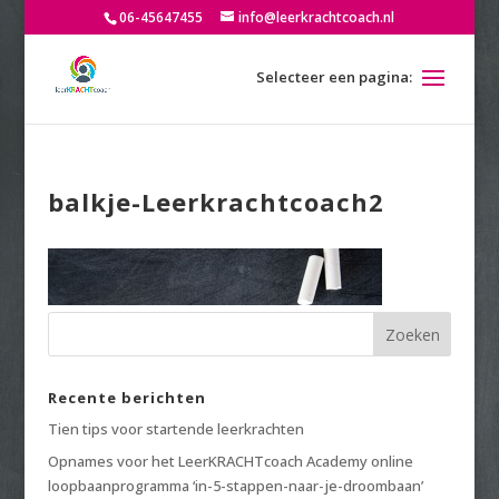
06-45647455
info@leerkrachtcoach.nl
balkje-Leerkrachtcoach2
Recente berichten
Tien tips voor startende leerkrachten
Opnames voor het LeerKRACHTcoach Academy online
loopbaanprogramma ‘in-5-stappen-naar-je-droombaan’