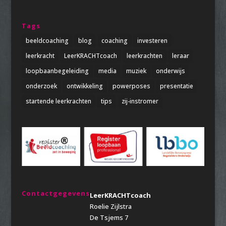
Tags
beeldcoaching
blog
coaching
investeren
leerkracht
LeerKRACHTcoach
leerkrachten
leraar
loopbaanbegeleiding
media
muziek
onderwijs
onderzoek
ontwikkeling
powerposes
presentatie
startende leerkrachten
tips
zij-instromer
Contactgegevens
LeerKRACHTcoach
Roelie Zijlstra
De Tsjems 7