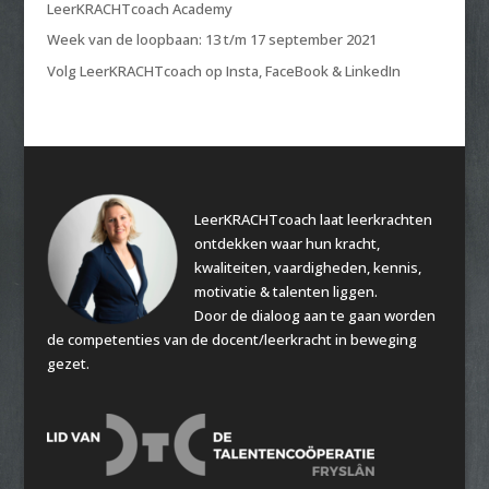
LeerKRACHTcoach Academy
Week van de loopbaan: 13 t/m 17 september 2021
Volg LeerKRACHTcoach op Insta, FaceBook & LinkedIn
LeerKRACHTcoach laat leerkrachten
ontdekken waar hun kracht,
kwaliteiten, vaardigheden, kennis,
motivatie & talenten liggen.
Door de dialoog aan te gaan worden
de competenties van de docent/leerkracht in beweging
gezet.