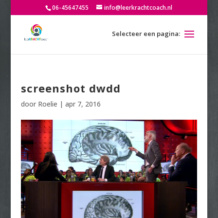
06-45647455
info@leerkrachtcoach.nl
screenshot dwdd
door
Roelie
|
apr 7, 2016