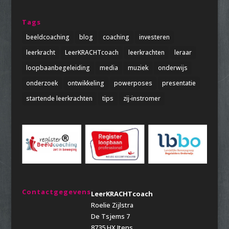
Tags
beeldcoaching
blog
coaching
investeren
leerkracht
LeerKRACHTcoach
leerkrachten
leraar
loopbaanbegeleiding
media
muziek
onderwijs
onderzoek
ontwikkeling
powerposes
presentatie
startende leerkrachten
tips
zij-instromer
Contactgegevens
LeerKRACHTcoach
Roelie Zijlstra
De Tsjems 7
8735 HX Itens