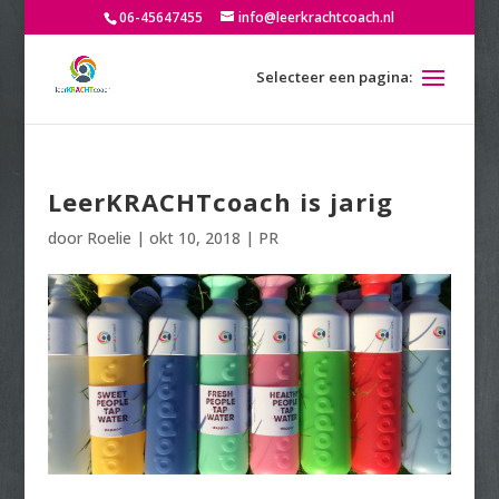
06-45647455
info@leerkrachtcoach.nl
LeerKRACHTcoach is jarig
door
Roelie
|
okt 10, 2018
|
PR