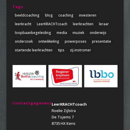
Tags
beeldcoaching
blog
coaching
investeren
leerkracht
LeerKRACHTcoach
leerkrachten
leraar
loopbaanbegeleiding
media
muziek
onderwijs
onderzoek
ontwikkeling
powerposes
presentatie
startende leerkrachten
tips
zij-instromer
Contactgegevens
LeerKRACHTcoach
Roelie Zijlstra
De Tsjems 7
8735 HX Itens