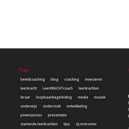
Tags
beeldcoaching
blog
coaching
investeren
leerkracht
LeerKRACHTcoach
leerkrachten
leraar
loopbaanbegeleiding
media
muziek
onderwijs
onderzoek
ontwikkeling
powerposes
presentatie
startende leerkrachten
tips
zij-instromer