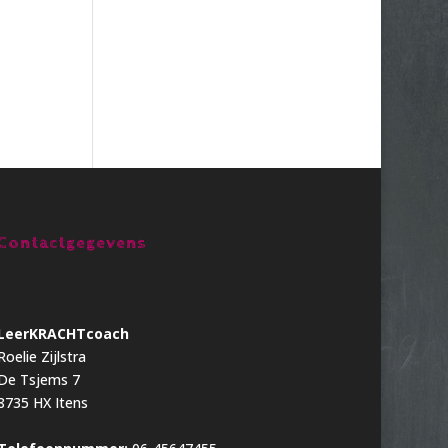
Contactgegevens
LeerKRACHTcoach
Roelie Zijlstra
De Tsjems 7
8735 HX Itens