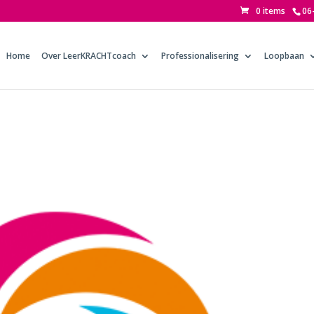
0 items
06
Home
Over LeerKRACHTcoach
Professionalisering
Loopbaan