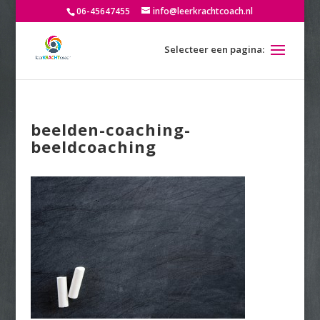
06-45647455
info@leerkrachtcoach.nl
beelden-coaching-
beeldcoaching