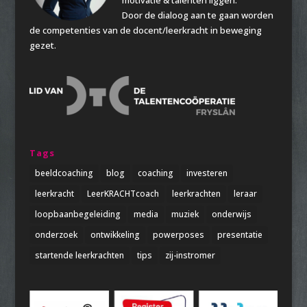
Door de dialoog aan te gaan worden
de competenties van de docent/leerkracht in beweging
gezet.
Tags
beeldcoaching
blog
coaching
investeren
leerkracht
LeerKRACHTcoach
leerkrachten
leraar
loopbaanbegeleiding
media
muziek
onderwijs
onderzoek
ontwikkeling
powerposes
presentatie
startende leerkrachten
tips
zij-instromer