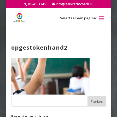
06-45647455
info@leerkrachtcoach.nl
opgestokenhand2
Recente berichten