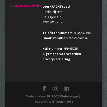
Contactgegevens
LeerKRACHTcoach
Roelie Zijlstra
De Tsjems 7
8735 HX Itens
Telefoonnummer:
06-45647455
Email:
info@leerkrachtcoach.nl
KvK-nummer:
64495035
Algemene Voorwaarden
Privacyverklaring
Website door
BURO27 Webdesign
|
©LeerKRACHTcoach 2016