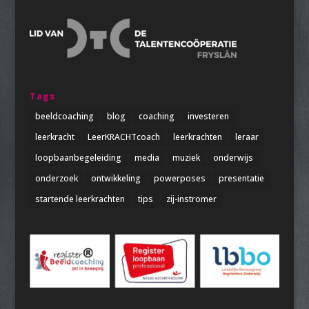
Tags
beeldcoaching
blog
coaching
investeren
leerkracht
LeerKRACHTcoach
leerkrachten
leraar
loopbaanbegeleiding
media
muziek
onderwijs
onderzoek
ontwikkeling
powerposes
presentatie
startende leerkrachten
tips
zij-instromer