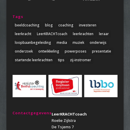
Tags
beeldcoaching
blog
coaching
investeren
leerkracht
LeerKRACHTcoach
leerkrachten
leraar
loopbaanbegeleiding
media
muziek
onderwijs
onderzoek
ontwikkeling
powerposes
presentatie
startende leerkrachten
tips
zij-instromer
Contactgegevens
LeerKRACHTcoach
Roelie Zijlstra
De Tsjems 7