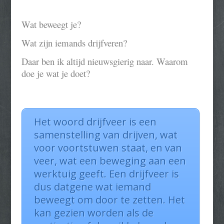
Wat beweegt je?
Wat zijn iemands drijfveren?
Daar ben ik altijd nieuwsgierig naar. Waarom
doe je wat je doet?
Het woord drijfveer is een
samenstelling van drijven, wat
voor voortstuwen staat, en van
veer, wat een beweging aan een
werktuig geeft. Een drijfveer is
dus datgene wat iemand
beweegt om door te zetten. Het
kan gezien worden als de