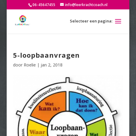
06-45647455
info@leerkrachtcoach.nl
5-loopbaanvragen
door
Roelie
|
jan 2, 2018