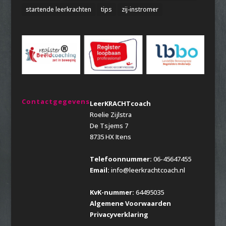
startende leerkrachten
tips
zij-instromer
Contactgegevens
LeerKRACHTcoach
Roelie Zijlstra
De Tsjems 7
8735 HX Itens
Telefoonnummer:
06-45647455
Email:
info@leerkrachtcoach.nl
KvK-nummer:
64495035
Algemene Voorwaarden
Privacyverklaring