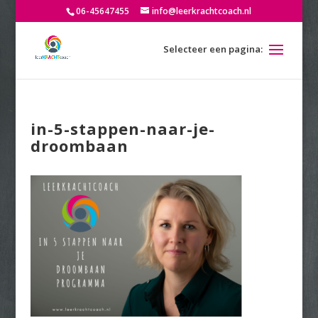
06-45647455
info@leerkrachtcoach.nl
in-5-stappen-naar-je-
droombaan