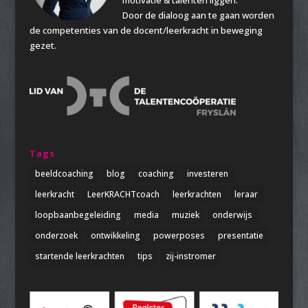
Door de dialoog aan te gaan worden
de competenties van de docent/leerkracht in beweging
gezet.
Tags
beeldcoaching
blog
coaching
investeren
leerkracht
LeerKRACHTcoach
leerkrachten
leraar
loopbaanbegeleiding
media
muziek
onderwijs
onderzoek
ontwikkeling
powerposes
presentatie
startende leerkrachten
tips
zij-instromer