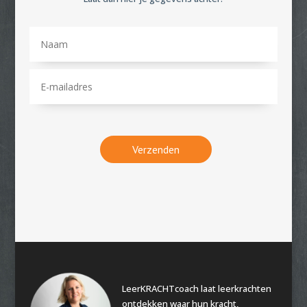
Verzenden
LeerKRACHTcoach laat leerkrachten
ontdekken waar hun kracht,