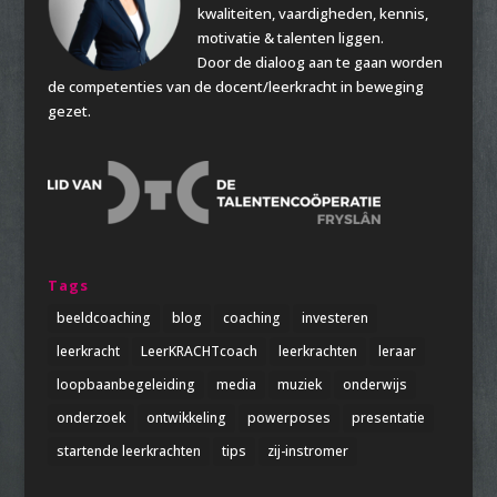
kwaliteiten, vaardigheden, kennis,
motivatie & talenten liggen.
Door de dialoog aan te gaan worden
de competenties van de docent/leerkracht in beweging
gezet.
Tags
beeldcoaching
blog
coaching
investeren
leerkracht
LeerKRACHTcoach
leerkrachten
leraar
loopbaanbegeleiding
media
muziek
onderwijs
onderzoek
ontwikkeling
powerposes
presentatie
startende leerkrachten
tips
zij-instromer