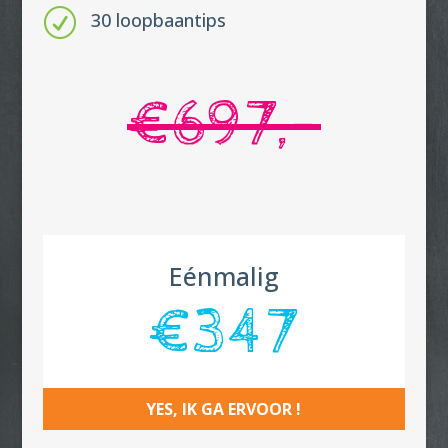
R
30 loopbaantips
€697,-
Eénmalig
€347
YES, IK GA ERVOOR !