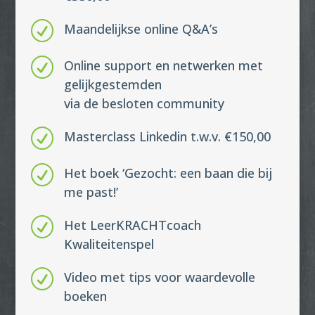
R
Maandelijkse online Q&A’s
R
Online support en netwerken met
gelijkgestemden
via de besloten community
R
Masterclass Linkedin t.w.v. €150,00
R
Het boek ‘Gezocht: een baan die bij
me past!’
R
Het LeerKRACHTcoach
Kwaliteitenspel
R
Video met tips voor waardevolle
boeken