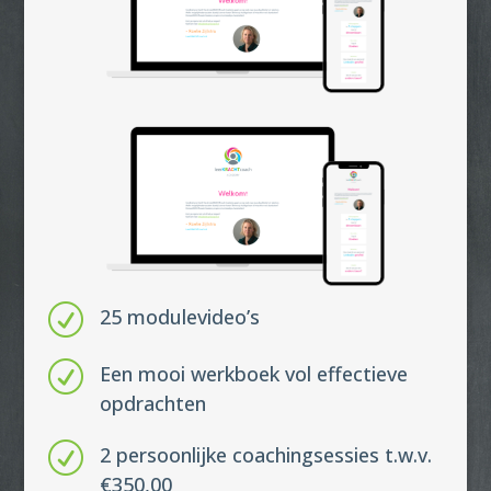
R
25 modulevideo’s
R
Een mooi werkboek vol effectieve
opdrachten
R
2 persoonlijke coachingsessies t.w.v.
€350,00